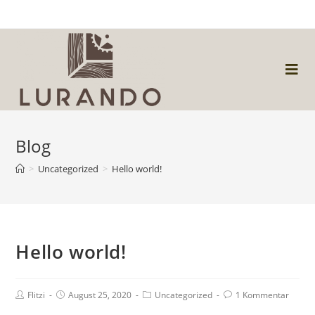
Zum
Inhalt
springen
Blog
>
Uncategorized
>
Hello world!
Hello world!
Beitrags-
Beitrag
Beitrags-
Beitrags-
Flitzi
August 25, 2020
Uncategorized
1 Kommentar
Autor:
veröffentlicht:
Kategorie:
Kommentare: