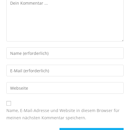
Kommentieren
Gib
deinen
Namen
Gib
oder
deine
Benutzernamen
E-
Gib
zum
Mail-
deine
Kommentieren
Adresse
Website-
ein
zum
URL
Name, E-Mail-Adresse und Website in diesem Browser für
Kommentieren
ein
meinen nächsten Kommentar speichern.
ein
(optional)